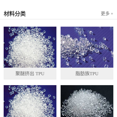
国科...
材料分类
更多 +
聚醚挤出 TPU
脂肪族TPU