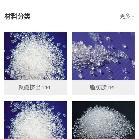
国科...
材料分类
更多 +
聚醚挤出 TPU
脂肪族TPU