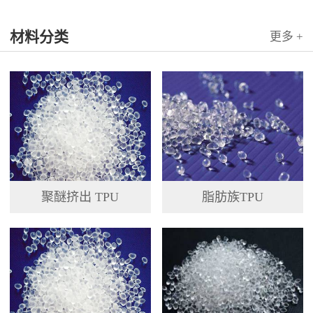
国科...
材料分类
更多 +
聚醚挤出 TPU
脂肪族TPU