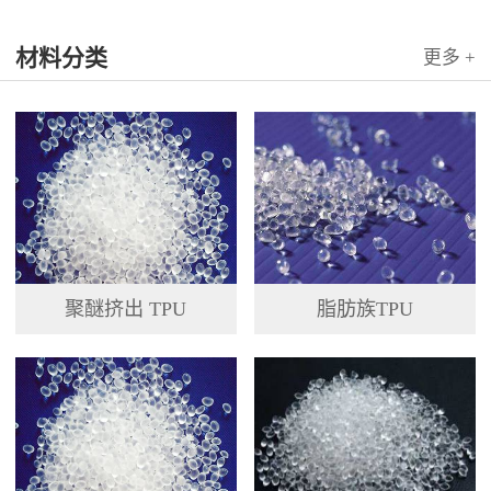
国科...
材料分类
更多 +
聚醚挤出 TPU
脂肪族TPU