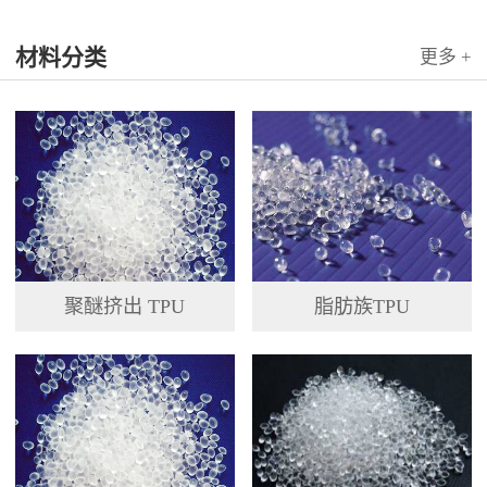
国科...
材料分类
更多 +
聚醚挤出 TPU
脂肪族TPU