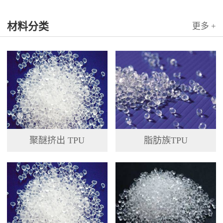
国科...
材料分类
更多 +
聚醚挤出 TPU
脂肪族TPU